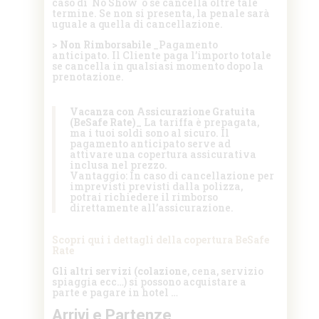
caso di No Show o se cancella oltre tale
termine. Se non si presenta, la penale sarà
uguale a quella di cancellazione.
> Non Rimborsabile
_Pagamento
anticipato. Il Cliente paga l’importo totale
se cancella in qualsiasi momento dopo la
prenotazione.
Vacanza con Assicurazione Gratuita
(BeSafe Rate)_
La tariffa è prepagata,
ma i tuoi soldi sono al sicuro. Il
pagamento anticipato serve ad
attivare una copertura assicurativa
inclusa nel prezzo.
V
antaggio: In caso di cancellazione per
imprevisti previsti dalla polizza,
potrai richiedere il rimborso
direttamente all’assicurazione.
Scopri qui i dettagli della copertura BeSafe
Rate
Gli altri servizi (colazion
e, cena, servizio
spiaggia ecc…) si possono acquistare a
parte e pagare in hotel …
Arrivi e Partenze