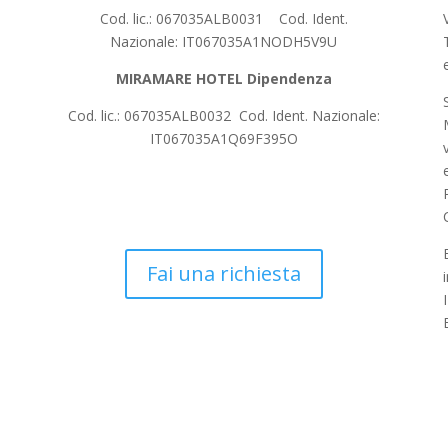
Cod. lic.: 067035ALB0031 Cod. Ident.
Nazionale: IT067035A1NODH5V9U
MIRAMARE HOTEL Dipendenza
Cod. lic.: 067035ALB0032 Cod. Ident. Nazionale:
IT067035A1Q69F395O
Fai una richiesta
el
Formula Residence
Miramare Blog
Offerte
Servizi
Co