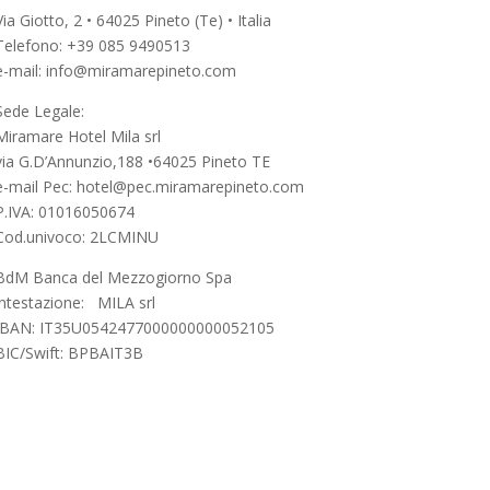
Via Giotto, 2 • 64025 Pineto (Te) • Italia
Telefono: +39 085 9490513
e-mail: info@miramarepineto.com
Sede Legale:
Miramare Hotel Mila srl
via G.D’Annunzio,188 •64025 Pineto TE
e-mail Pec: hotel@pec.miramarepineto.com
P.IVA: 01016050674
Cod.univoco: 2LCMINU
BdM Banca del Mezzogiorno Spa
intestazione: MILA srl
IBAN: IT35U0542477000000000052105
BIC/Swift: BPBAIT3B
ntatti
Privacy Policy