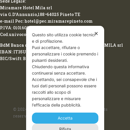
Sede Legale:
Miramare Hotel Mila srl
via G.D’Annunzio,188 •64025 Pineto TE
e-mail Pec: hotel@pec.miramarepineto.com
P.IVA: 01016050674
✕
Cod.univoco: 2LCMINU
Questo sito utilizza cookie tecnici
e di profilazione.
BdM Banca del Mezzogiorno Spa intestazione: MILA srl
Puoi accettare, rifiutare o
IBAN: IT35U0542477000000000052105
personalizzare i cookie premendo i
BIC/Swift: BPBAIT3B
pulsanti desiderati.
Chiudendo questa informativa
continuerai senza accettare.
Accettando, sei consapevole che i
tuoi dati personali possono essere
raccolti allo scopo di
personalizzare e misurare
l'efficacia della pubblicità.
© 2024 Hotel Miramare Mila S.r.l • All rights
reserved.
Accetta
Prenota
Rifiuta