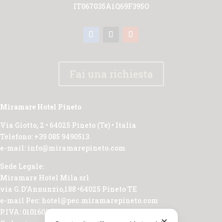
IT067035A1Q69F395O
Fai una richiesta
Miramare Hotel Pineto
Via Giotto, 2 • 64025 Pineto (Te) • Italia
Telefono: +39 085 9490513
e-mail: info@miramarepineto.com
Sede Legale:
Miramare Hotel Mila srl
via G.D’Annunzio,188 •64025 Pineto TE
e-mail Pec: hotel@pec.miramarepineto.com
P.IVA: 01016050674
✕