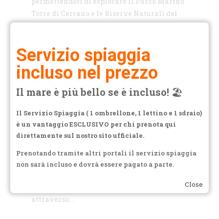
permettendoti di esplorare il Parco Marino
Torre di Cerrano e le Riserve Naturali del
Borsacchio , osservare la flora e la fauna
marina e persino avvistare i...
Servizio spiaggia
incluso nel prezzo
Il mare è più bello se è incluso!
🏖️
Cosa fare a Pineto??? … Cerrano experience!!!
Intorno a noi
,
Miramare Experience
Il Servizio Spiaggia ( 1 ombrellone, 1 lettino e 1 sdraio)
è un vantaggio ESCLUSIVO per chi prenota qui
Escursioni con e-Bike, In totale relax grazie
direttamente sul nostro sito ufficiale.
all’utilizzo delle e-bike che con la pedalata
assistita rende qualsiasi percorso, anche
Prenotando tramite altri portali il servizio spiaggia
quelli con dislivelli interessanti, alla
non sarà incluso e dovrà essere pagato a parte.
portata di tutti senza fatica e nel rispetto
Close
dell’ambiente. Un’esperienza unica
attraverso...