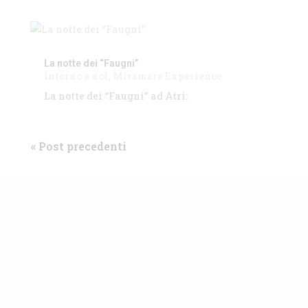
La notte dei “Faugni”
Intorno a noi
,
Miramare Experience
La notte dei “Faugni” ad Atri:
« Post precedenti