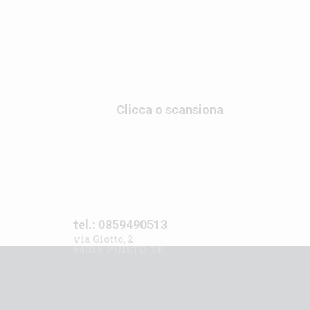
Clicca o scansiona
tel.: 0859490513
via Giotto, 2
64025 PINETO TE