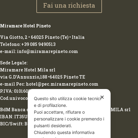
Fai una richiesta
Miramare Hotel Pineto
Via Giotto, 2 • 64025 Pineto (Te) • Italia
Telefono: +39 085 9490513
e-mail: info@miramarepineto.com
Sede Legale:
Miramare Hotel Mila srl
via G.D’Annunzio,188 •64025 Pineto TE
e-mail Pec: hotel@pec.miramarepineto.com
P.IVA: 01016050674
✕
Cod.univoco: 2LCMINU
Questo sito utilizza cookie tecnici
e di profilazione.
BdM Banca del Mezzogiorno Spa intestazione: MILA srl
Puoi accettare, rifiutare o
IBAN: IT35U0542477000000000052105
personalizzare i cookie premendo i
BIC/Swift: BPBAIT3B
pulsanti desiderati.
Chiudendo questa informativa