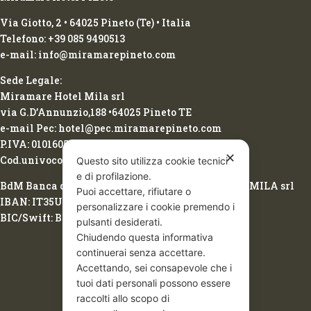
Via Giotto, 2 • 64025 Pineto (Te) • Italia
Telefono: +39 085 9490513
e-mail: info@miramarepineto.com
Sede Legale:
Miramare Hotel Mila srl
via G.D’Annunzio,188 •64025 Pineto TE
e-mail Pec: hotel@pec.miramarepineto.com
P.IVA: 01016050674
✕
Cod.univoco: 2LCMINU
Questo sito utilizza cookie tecnici
e di profilazione.
BdM Banca del Mezzogiorno Spa intestazione: MILA srl
Puoi accettare, rifiutare o
IBAN: IT35U0542477000000000052105
personalizzare i cookie premendo i
BIC/Swift: BPBAIT3B
pulsanti desiderati.
Chiudendo questa informativa
continuerai senza accettare.
Accettando, sei consapevole che i
tuoi dati personali possono essere
raccolti allo scopo di